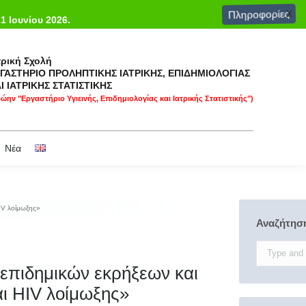
X
Πληροφορίες
Σχετικοί σύνδεσμοι
Επικοινωνία & πρόσβαση
Νέα
21 Ιουνίου 2026.
τρική Σχολή
ΓΑΣΤΗΡΙΟ ΠΡΟΛΗΠΤΙΚΗΣ ΙΑΤΡΙΚΗΣ, ΕΠΙΔΗΜΙΟΛΟΓΙΑΣ
Ι ΙΑΤΡΙΚΗΣ ΣΤΑΤΙΣΤΙΚΗΣ
ώην "Εργαστήριο Υγιεινής, Επιδημιολογίας και Ιατρικής Στατιστικής")
Νέα
HIV λοίμωξης»
Αναζήτησ
Search:
επιδημικών εκρήξεων και
αι HIV λοίμωξης»