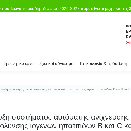
κή
Το Εργαστήριο
Εκπαίδευση
Επιστημονικό – Ερευνητικό έργο
που ξεκινά το ακαδημαϊκό έτος 2026-2027 παρατείνεται μέχρι
και τις 
Ια
ΕΡ
ΚΑ
(πρ
– Ερευνητικό έργο
Σχετικοί σύνδεσμοι
Επικοινωνία & πρόσβαση
πιδημικών εκρήξεων και εκτίμησης ατομικού κινδύνου μόλυνσης ιογενών ηπατιτίδων B και C και 
υξη συστήματος αυτόματης ανίχνευσης 
μόλυνσης ιογενών ηπατιτίδων B και C κ