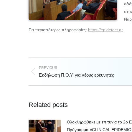
αξι
στο
Ναρ
Για περισσότερες πληροφορίες:
https://epidetect.gr
PREVIOUS
Previous
Εκδήλωση Π.Ο.Υ. για νέους ερευνητές
post:
Related posts
Ολοκληρώθηκε με επιτυχία το 2ο 
Πρόγραμμα «CLINICAL EPIDEM