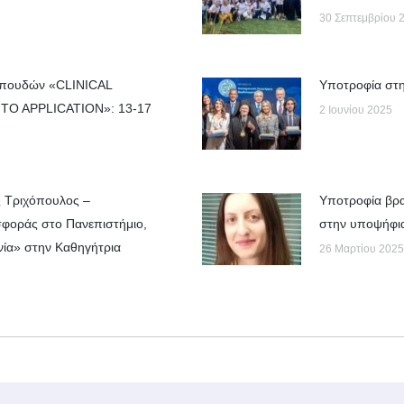
30 Σεπτεμβρίου 
Σπουδών «CLINICAL
Yποτροφία στη
O APPLICATION»: 13-17
2 Ιουνίου 2025
ς Τριχόπουλος –
Υποτροφία βρα
σφοράς στο Πανεπιστήμιο,
στην υποψήφια
ωνία» στην Καθηγήτρια
26 Μαρτίου 2025