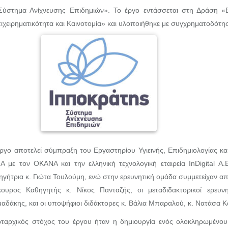
– Σύστημα Ανίχνευσης Επιδημιών». Το έργο εντάσσεται στη Δρ
χειρηματικότητα και Καινοτομία» και υλοποιήθηκε με συγχρηματοδότησ
ργο αποτελεί σύμπραξη του Εργαστηρίου Υγιεινής, Επιδημιολογίας και 
Α με τον ΟΚΑΝΑ και την ελληνική τεχνολογική εταιρεία InDigital Α
ηγήτρια κ. Γιώτα Τουλούμη, ενώ στην ερευνητική ομάδα συμμετείχαν α
κουρος Καθηγητής κ. Νίκος Πανταζής, οι μεταδιδακτορικοί ερευ
αδάκης, και οι υποψήφιοι διδάκτορες κ. Βάλια Μπαραλού, κ. Νατάσα Κ
ταρχικός στόχος του έργου ήταν η δημιουργία ενός ολοκληρωμένου