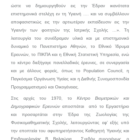
ώστε να δημιουργηθούν εις την Έδραν ικανότατα
επιστημονικά στελέχη εν τη Υγιεινή …. και να συμβάλλουν
αποφασιστικώς εις την αρτιωτέραν εκπαίδευσιν εις την
Υγιεινήν των φοιτητών της Ιατρικής Σχολής …». Τη
λειτουργία του συνέδραμαν υλικά και με επιστημονικό
δυναμικό το Πανεπιστήμιο Αθηνών, το Εθνικό Ίδρυμα
Ερευνών, το ΠΙΚΠΑ και η Εθνική Στατιστική Υπηρεσία, ενώ
το κέντρο διεξήγαγε πανελλαδικές έρευνες, σε συνεργασία
και με άλλους φορείς, όπως το Population Council, η
Παγκόσμια Οργάνωση Υγείας και η Διεθνής Συνομοσπονδία
Προγραμματισμού και Οικογένειας.
Στις αρχές του 1970, το
Κέντρο Βιομετρικών και
Δημογραφικών Ερευνών
αποσπάται από το Εργαστήριο
και προσαρτάται στην Έδρα της Ζωολογίας της
Φυσικομαθηματικής Σχολής, λειτουργώντας εφ’ εξής υπό
την εποπτεία του αφυπηρετήσαντος Καθηγητή Υγιεινής και
Επιδημιολογίας Β. Βαλαώρα. Σχεδόν συγχρόνως, ο