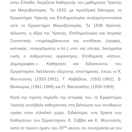
στην Ελλάδα, διορίζεται Καθηγητής του μαθήματος Υγιεινής
και Μικροβιολογίας. Το 1933, με προεδρικό διάταγμα, το
Εργαστήριο Υγιεινής και Επιδημιολογίας ανεξαρτητοποιείται
από το Εργαστήριο Μικροβιολογίας. Το 1938 ιδρύεται,
άλλωστε, η έδρα της Υγιεινής, Επιδημιολογίας και Ιατρικής
Στατιστικής «περιλαμβάνουσα τας συνθήκας (τροφής,
κατοικίας, επαγγέλματος κ.λπ.) υπό τας οποίας διατηρείται
υγιής ο ανθρώπινος οργανισμός. Επιδημικάς νόσους.
Δημογραφίαν.». Καθηγητές και διδάσκοντες του
Εργαστηρίου διετέλεσαν εξέχοντες επιστήμονες, όπως οι Κ.
Μουτούσης (1933-1951), Γ. Αλιβιζάτος (1931-1962), Β.
Βαλαώρας (1961-1968) και Π. Βασιλειάδης (1939-1969).
Κατά την πρώτη περίοδο της ιστορίας του, το Εργαστήριο
Υγιεινής συνέβαλε καθοριστικά στη βελτίωση των συνθηκών
υγείας στον ελλαδικό χώρο. Ειδικότερα, στη δράση των
Καθηγητών του Εργαστηρίου Κ. Σάββα και Κ. Μουτούση,
ου
κατά το πρώτο ήμισυ του 20
αιώνα, σε συνεργασία με τον