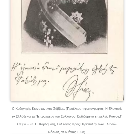
Ο Καθηγητής Κωνσταντίνος Σάββας. (Προέλευση φωτογραφίας: Η Ελονοσία
εν Ελλάδι και τα Πεπραγμένα του Συλλόγου, Εκδιδόμενα επιμελεία Κωνστ.Γ.
Σάββα – Ιω. Π. Καρδαμάτη, Σύλλογος προς Περιστολήν των Ελωδών
Νόσων, εν Αθήναις 1928).