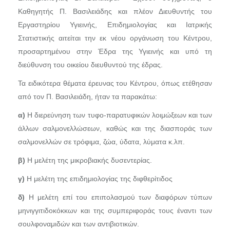
Καθηγητής Π. Βασιλειάδης και πλέον Διευθυντής του
Εργαστηρίου Υγιεινής, Επιδημιολογίας και Ιατρικής
Στατιστικής αιτείται την εκ νέου οργάνωση του Κέντρου,
προσαρτημένου στην Έδρα της Υγιεινής και υπό τη
διεύθυνση του οικείου διευθυντού της έδρας.
Τα ειδικότερα θέματα έρευνας του Κέντρου, όπως ετέθησαν
από τον Π. Βασιλειάδη, ήταν τα παρακάτω:
α)
Η διερεύνηση των τυφο-παρατυφικών λοιμώξεων και των
άλλων σαλμονελλώσεων, καθώς και της διασποράς των
σαλμονελλών σε τρόφιμα, ζώα, ύδατα, λύματα κ.λπ.
β)
Η μελέτη της μικροβιακής δυσεντερίας.
γ)
Η μελέτη της επιδημιολογίας της διφθερίτιδος
δ)
Η μελέτη επί του επιπολασμού των διαφόρων τύπων
μηνιγγιτιδοκόκκων και της συμπεριφοράς τους έναντι των
σουλφοναμιδών και των αντιβιοτικών.