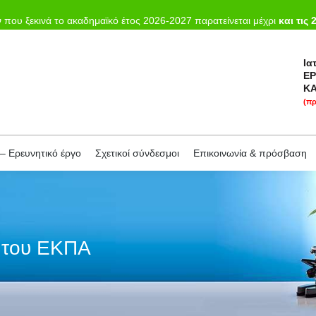
κή
Το Εργαστήριο
Εκπαίδευση
Επιστημονικό – Ερευνητικό έργο
που ξεκινά το ακαδημαϊκό έτος 2026-2027 παρατείνεται μέχρι
και τις 
Ια
ΕΡ
ΚΑ
(πρ
– Ερευνητικό έργο
Σχετικοί σύνδεσμοι
Επικοινωνία & πρόσβαση
 του ΕΚΠΑ