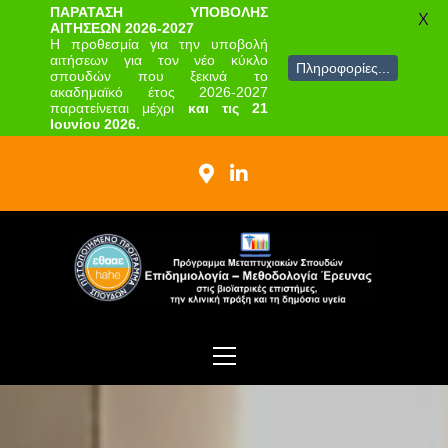
ΠΑΡΑΤΑΣΗ ΥΠΟΒΟΛΗΣ
X
ΑΙΤΗΣΕΩΝ 2026-2027
Η προθεσμία για την υποβολή
αιτήσεων για τον νέο κύκλο
Πληροφορίες...
σπουδών που ξεκινά το
ακαδημαϊκό έτος 2026-2027
παρατείνεται μέχρι
και τις 21
Ιουνίου 2026.
Skip
to
content
ΠΜΣ
Επιδημιολογία –
Πρόγραμμα Μεταπτυχιακών Σπουδών
Primary
Μεθοδολογία
Menu
Έρευνας στις