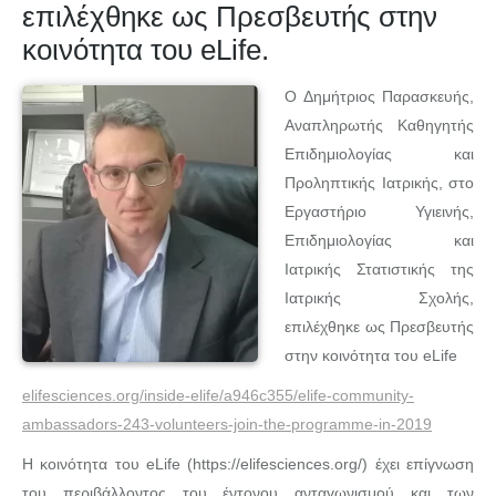
επιλέχθηκε ως Πρεσβευτής στην
κοινότητα του eLife.
Ο Δημήτριος Παρασκευής,
Αναπληρωτής Καθηγητής
Επιδημιολογίας και
Προληπτικής Ιατρικής, στο
Εργαστήριο Υγιεινής,
Επιδημιολογίας και
Ιατρικής Στατιστικής της
Ιατρικής Σχολής,
επιλέχθηκε ως Πρεσβευτής
στην κοινότητα του eLife
elifesciences.org/inside-elife/a946c355/elife-community-
ambassadors-243-volunteers-join-the-programme-in-2019
Η κοινότητα του eLife (https://elifesciences.org/) έχει επίγνωση
του περιβάλλοντος του έντονου ανταγωνισμού και των