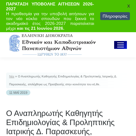
ΠΑΡΑΤΑΣΗ ΥΠΟΒΟΛΗΣ ΑΙΤΗΣΕΩΝ 2026-
X
2027
Η προθεσμία για την υποβολή αιτήσεων για
Πληροφορίες
τον νέο κύκλο σπουδών που ξεκινά το
ακαδημαϊκό έτος 2026-2027 παρατείνεται
μέχρι
και τις 21 Ιουνίου 2026.
Νέα
»
Ο Αναπληρωτής Καθηγητής Επιδημιολογίας & Προληπτικής Ιατρικής Δ.
Παρασκευής, επιλέχθηκε ως Πρεσβευτής στην κοινότητα του eLife.
11 ΜΆΙ 2019
Ο Αναπληρωτής Καθηγητής
Επιδημιολογίας & Προληπτικής
Ιατρικής Δ. Παρασκευής,