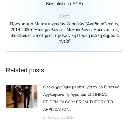
Biostatistics (ISCB)
post:
NEXT
Πρόγραμμα Μεταπτυχιακών Σπουδών (Ακαδημαϊκό έτος
2019-2020) “Επιδημιολογία – Μεθοδολογία Έρευνας στις
Next
Bιοϊατρικές Eπιστήμες, την Kλινική Πράξη και τη Δημόσια
post:
Υγεία”
Related posts
Ολοκληρώθηκε με επιτυχία το 2ο Εντατικό
Αγγλόφωνο Πρόγραμμα «CLINICAL
EPIDEMIOLOGY: FROM THEORY TO
APPLICATION».
17 Οκτωβρίου 2025