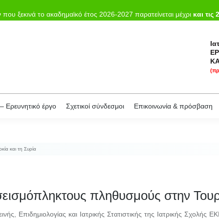
κή
Το Εργαστήριο
Εκπαίδευση
Επιστημονικό – Ερευνητικό έργο
που ξεκινά το ακαδημαϊκό έτος 2026-2027 παρατείνεται μέχρι
και τις 
Ια
ΕΡ
ΚΑ
(πρ
– Ερευνητικό έργο
Σχετικοί σύνδεσμοι
Επικοινωνία & πρόσβαση
ία και τη Συρία
σεισμόπληκτους πληθυσμούς στην Τουρκ
ινής, Επιδημιολογίας και Ιατρικής Στατιστικής της Ιατρικής Σχολής 