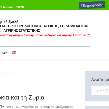
X
Πληροφορίες
Σχετικοί σύνδεσμοι
Επικοινωνία & πρόσβαση
Νέα
21 Ιουνίου 2026.
τρική Σχολή
ΓΑΣΤΗΡΙΟ ΠΡΟΛΗΠΤΙΚΗΣ ΙΑΤΡΙΚΗΣ, ΕΠΙΔΗΜΙΟΛΟΓΙΑΣ
Ι ΙΑΤΡΙΚΗΣ ΣΤΑΤΙΣΤΙΚΗΣ
ώην "Εργαστήριο Υγιεινής, Επιδημιολογίας και Ιατρικής Στατιστικής")
Νέα
Αναζήτησ
Search:
ία και τη Συρία
ΕΚΠΑ, ανταποκρινόμενοι στην ανάγκη επείγουσας