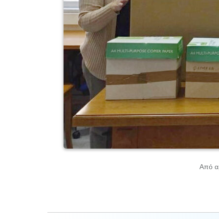
Από α