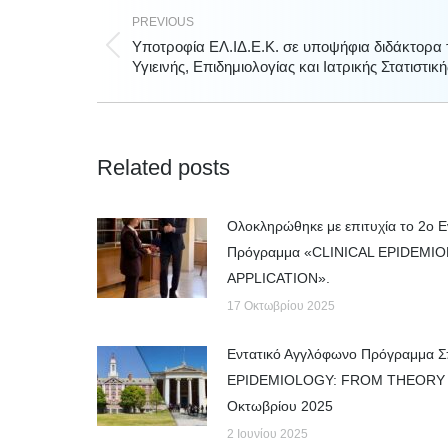
PREVIOUS
Υποτροφία ΕΛ.ΙΔ.Ε.Κ. σε υποψήφια διδάκτορα
Previous
Υγιεινής, Επιδημιολογίας και Ιατρικής Στατιστική
post:
Related posts
Ολοκληρώθηκε με επιτυχία το 2ο 
Πρόγραμμα «CLINICAL EPIDEM
APPLICATION».
17 Οκτωβρίου 2025
Εντατικό Αγγλόφωνο Πρόγραμμα 
EPIDEMIOLOGY: FROM THEORY T
Οκτωβρίου 2025
2 Ιουνίου 2025