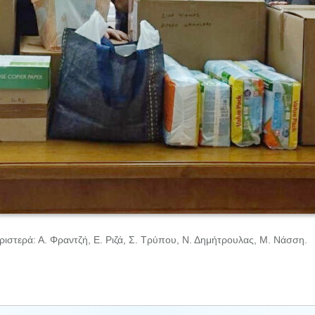
ριστερά: Α. Φραντζή, Ε. Ριζά, Σ. Τρύπου, Ν. Δημήτρουλας, Μ. Νάσση.