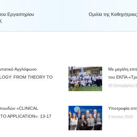
 του Εργαστηρίου
Ομιλία της Καθηγήτριας
Next
ς
post:
Εντατικό Αγγλόφωνο
Με μεγάλη επι
IOLOGY: FROM THEORY TO
του ΕΚΠΑ «Τρο
30 Σεπτεμβρίου 
Σπουδών «CLINICAL
Yποτροφία στη
O APPLICATION»: 13-17
2 Ιουνίου 2025